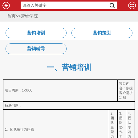
首页
>>
营销学院
营销培训
营销策划
营销辅导
一、营销培训
项目内
容：依据
项目周期：1-30天
客户需求
定制
解决问题：
2、
3、
4、
团
团
团
队
队
队
凝
协
学
1、团队执行力问题
聚
作
习
力
力
力