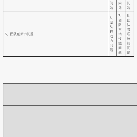
问
问
问
题
题
题
7、
8、
6、
团
团
团
队
队
队
营
管
行
5、团队创新力问题
销
理
动
技
技
力
能
能
问
问
问
题
题
题